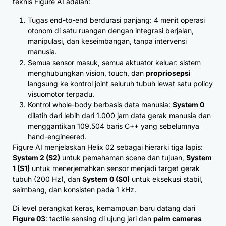
teknis Figure AI adalah:
Tugas end-to-end berdurasi panjang: 4 menit operasi
otonom di satu ruangan dengan integrasi berjalan,
manipulasi, dan keseimbangan, tanpa intervensi
manusia.
Semua sensor masuk, semua aktuator keluar: sistem
menghubungkan vision, touch, dan
propriosepsi
langsung ke kontrol joint seluruh tubuh lewat satu policy
visuomotor terpadu.
Kontrol whole-body berbasis data manusia:
System 0
dilatih dari lebih dari 1.000 jam data gerak manusia dan
menggantikan 109.504 baris C++ yang sebelumnya
hand-engineered.
Figure AI menjelaskan Helix 02 sebagai hierarki tiga lapis:
System 2 (S2)
untuk pemahaman scene dan tujuan,
System
1 (S1)
untuk menerjemahkan sensor menjadi target gerak
tubuh (200 Hz), dan
System 0 (S0)
untuk eksekusi stabil,
seimbang, dan konsisten pada 1 kHz.
Di level perangkat keras, kemampuan baru datang dari
Figure 03
: tactile sensing di ujung jari dan
palm cameras