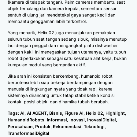
(kamera di telapak tangan). Palm cameras membantu saat
objek terhalang dari kamera kepala, sementara sensor
sentuh di ujung jari mendeteksi gaya sangat kecil dan
membantu genggaman lebih terkontrol.
Yang menarik, Helix 02 juga menunjukkan pemakaian
seluruh tubuh saat tangan sedang sibuk, misalnya menutup
laci dengan pinggul dan mengangkat pintu dishwasher
dengan kaki. Ini menegaskan tujuan utamanya, yaitu tubuh
robot diperlakukan sebagai satu kesatuan alat kerja, bukan
kumpulan modul yang bergantian aktif.
Jika arah ini konsisten berkembang, humanoid robot
berpotensi lebih siap bekerja berdampingan dengan
manusia di lingkungan nyata yang tidak rapi, karena
sistemnya dirancang untuk tetap stabil ketika kondisi
kontak, posisi objek, dan dinamika tubuh berubah.
Tags:
AI
,
AI AGENT
,
Bisnis
,
Figure AI
,
Helix 02
,
Highlight
,
HumanoidRobots
,
Informasi
,
Inovasi
,
InovasiDigital
,
Perusahaan
,
Produk
,
Rekomendasi
,
Teknologi
,
TransformasiDigital