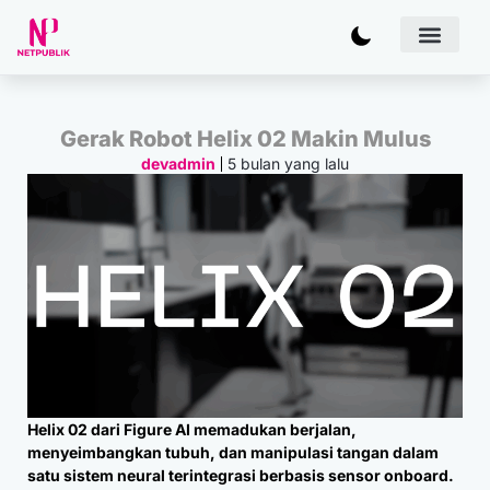
Artificial
Bisnis & 
Inovasi & Solu
IT Inf
Gerak Robot Helix 02 Makin Mulus
5 bulan yang lalu
devadmin
Helix 02 dari Figure AI memadukan berjalan,
menyeimbangkan tubuh, dan manipulasi tangan dalam
satu sistem neural terintegrasi berbasis sensor onboard.