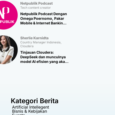
Netpublik Podcast
Tech content creator
Netpublik Podcast Dengan
Omega Poernomo, Pakar
Mobile & Internet Banking
Multipolar Technology
Sherlie Karnidta
Country Manager Indonesia,
Cloudera
Tinjauan Cloudera:
DeepSeek dan munculnya
model AI efisien yang akan
memicu lebih banyak
inovasi baru
Kategori Berita
Artificial Intellegent
Bisnis & Kebijakan