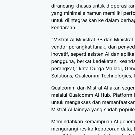
dirancang khusus untuk dioperasika
yang minimalis namun memiliki perf
untuk diintegrasikan ke dalam berba
kendaraan.
“Mistral AI Ministral 3B dan Minist
vendor perangkat lunak, dan penyed
inovatif, seperti asisten AI dan apl
pengguna, berkat kedekatan, keandal
perangkat,” kata Durga Malladi, Ge
Solutions, Qualcomm Technologies, 
Qualcomm dan Mistral AI akan segera
melalui Qualcomm AI Hub. Platform 
untuk mengakses dan memanfaatkan
Mistral AI lainnya yang sudah populer
Memindahkan kemampuan AI generatif
mengurangi resiko kebocoran data, l